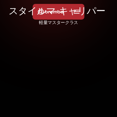
ス
タ
イ
ル
マ
キ
ャ
リ
パ
ー
軽量マスタークラス