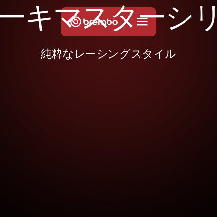
ー
キ
マ
ス
タ
ー
シ
純粋なレーシングスタイル