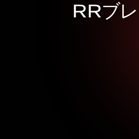
R
R
ブ
レ