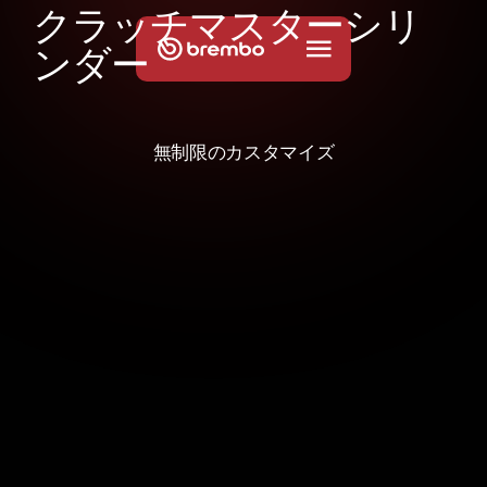
ク
ラ
ッ
チ
マ
ス
タ
ー
シ
リ
ン
ダ
ー
無制限のカスタマイズ