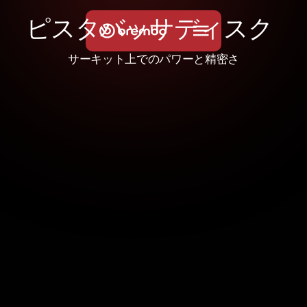
ピ
ス
タ
バ
ッ
サ
デ
ィ
ス
ク
サーキット上でのパワーと精密さ