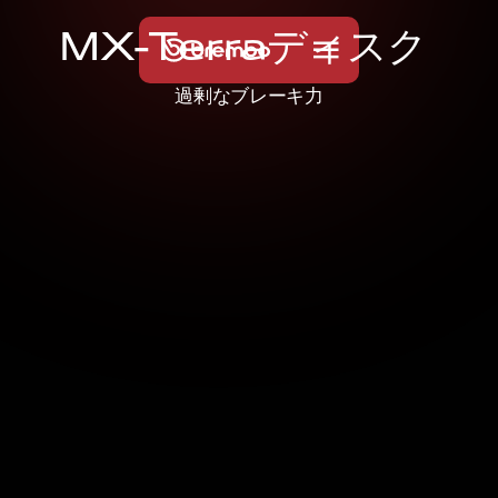
M
X
-
T
e
r
r
a
デ
ィ
ス
ク
過剰なブレーキ力