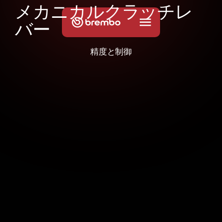
メ
カ
ニ
カ
ル
ク
ラ
ッ
チ
レ
バ
ー
精度と制御