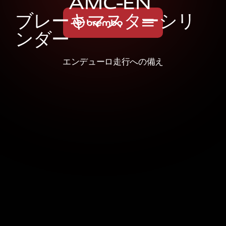
A
M
C
-
E
N
ブ
レ
ー
キ
マ
ス
タ
ー
シ
リ
ン
ダ
ー
エンデューロ走行への備え