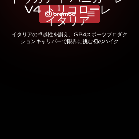
V
4
ト
リ
コ
ロ
ー
レ
イ
タ
リ
ア
イタリアの卓越性を讃え、GP4スポーツプロダク
ションキャリパーで限界に挑む初のバイク