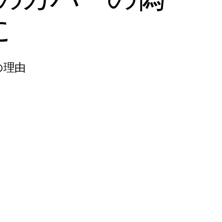
に
の理由