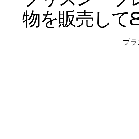
物
を
販
売
し
て
プラ