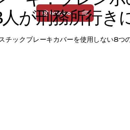
8
人
が
刑
務
所
行
き
スチックブレーキカバーを使用しない8つ