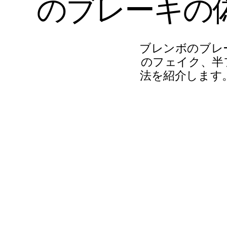
の
ブ
レ
ー
キ
の
ブレンボのブレ
のフェイク、半
法を紹介します