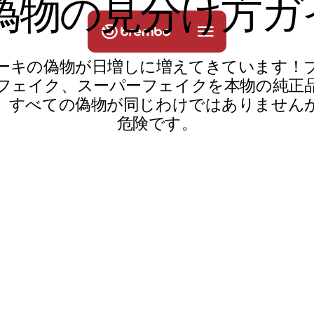
偽
物
の
見
分
け
方
ガ
ーキの偽物が日増しに増えてきています！
フェイク、スーパーフェイクを本物の純正
。すべての偽物が同じわけではありません
危険です。