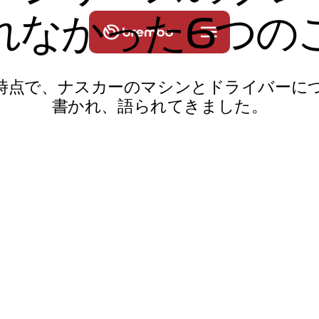
れ
な
か
っ
た
6
つ
の
時点で、ナスカーのマシンとドライバーに
書かれ、語られてきました。