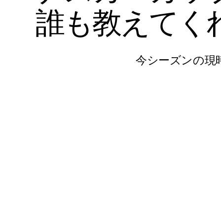
誰
も
教
え
て
く
今シーズンの現