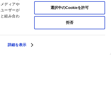
ルメディアや
選択中のCookieを許可
、ユーザーが
報と組み合わ
拒否
詳細を表示
クとスロット付きディスクのどち
は何でしょうか？ 心配無用で
うサポートいたします。この記
ります。
散、濡れた路上でのより効率的な
ボXtraディスク（ドリル）と