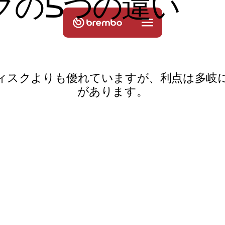
ク
の
5
つ
の
違
い
ィスクよりも優れていますが、利点は多岐
があります。