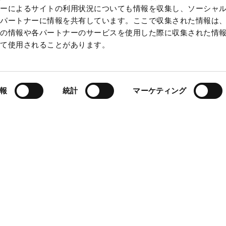
ザーによるサイトの利用状況についても情報を収集し、ソーシャ
各パートナーに情報を共有しています。ここで収集された情報は
他の情報や各パートナーのサービスを使用した際に収集された情
って使用されることがあります。
製品を見つける
報
統計
マーケティング
スクをさらに改善したいが、ドリルディス
か？各タイプの利点は何でしょうか？ 欠点
リルのどちらを選択するべきか把握できるよ
ディスクが自分のニーズに合っているか分か
ちらもより良いグリップ、ガスのより良い分
ぞれの特徴をよりよく理解するため、ブレン