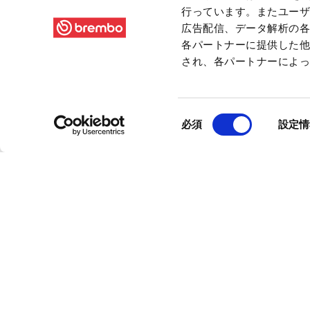
行っています。またユー
広告配信、データ解析の
各パートナーに提供した
され、各パートナーによ
同
必須
設定情
意
の
選
択
あなたの自動車のブレーキディ
らを選べばいいのかわかりません
す。ブレンボは、スロットとド
事を読めば、どちらのタイプの
標準ディスクと比較すると、ど
性能を保証します。しかし、それ