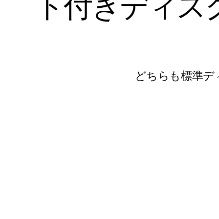
ト
付
き
デ
ィ
ス
どちらも標準デ