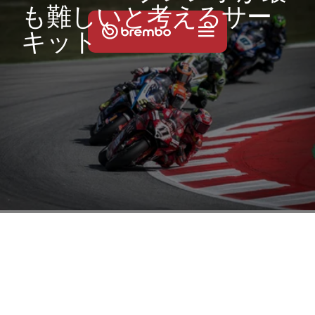
も
難
し
い
と
考
え
る
サ
ー
キ
ッ
ト