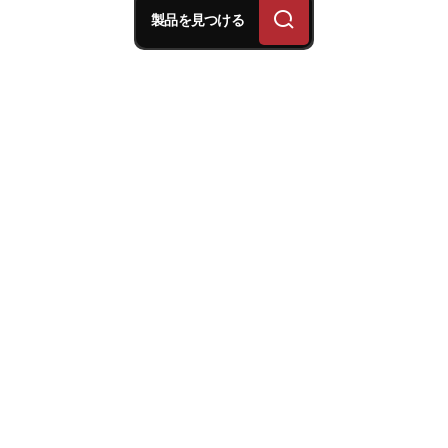
製品を見つける
スーパーバイクブレーキシ
ステムにとって、2025年
の選手権で最も過酷なサー
キットはどれですか？
WSBK選手権に参加する
12個のサーキットの中に
は、ブレーキシステムにと