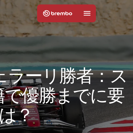
ェ
ラ
ー
リ
勝
者
：
ス
籍
で
優
勝
ま
で
に
要
は
？