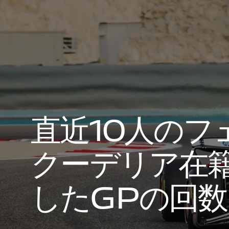
直
近
1
0
人
の
フ
ク
ー
デ
リ
ア
在
し
た
G
P
の
回
数