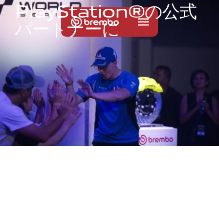
P
l
a
y
S
t
a
t
i
o
n
®
の
公
式
パ
ー
ト
ナ
ー
に