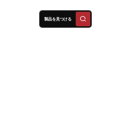
製品を見つける
ブレンボは、グランツーリ
スモ™7の高性能ブレーキ
システムでビデオゲームの
世界をリードします。