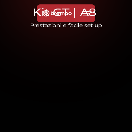
K
i
t
G
T
|
A
8
Prestazioni e facile set-up