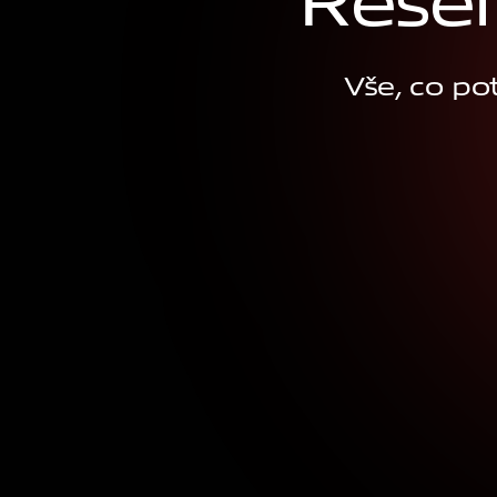
Ř
e
š
e
Vše, co po