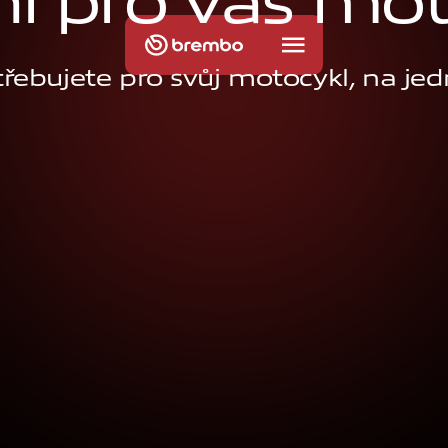
n
í
p
r
o
v
á
š
m
o
třebujete pro svůj motocykl, na j