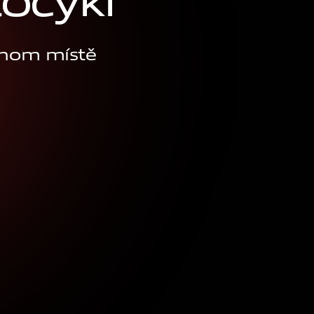
t
o
c
y
k
l
ednom místě