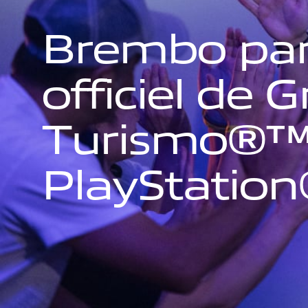
B
r
e
m
b
o
p
a
o
f
f
i
c
i
e
l
d
e
G
T
u
r
i
s
m
o
®
P
l
a
y
S
t
a
t
i
o
n