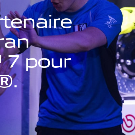
r
t
e
n
a
i
r
e
r
a
n
™
7
p
o
u
r
®
.