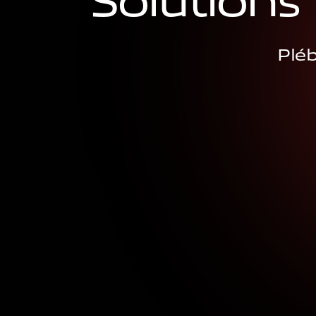
S
o
l
u
t
i
o
n
s
Pléb