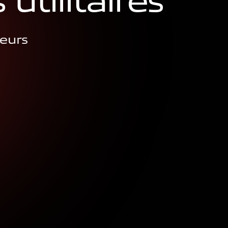
s
u
t
i
l
i
t
a
i
r
e
s
teurs