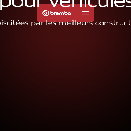
p
o
u
r
v
é
h
i
c
u
l
e
iscitées par les meilleurs construc