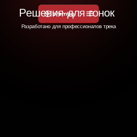
Р
е
ш
е
н
и
я
д
л
я
г
о
н
о
к
Разработано для профессионалов трека