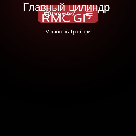
Г
л
а
в
н
ы
й
ц
и
л
и
н
д
р
R
M
C
G
P
Мощность Гран-при