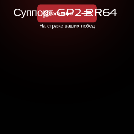
С
у
п
п
о
р
т
G
P
2
-
R
R
6
4
На страже ваших побед