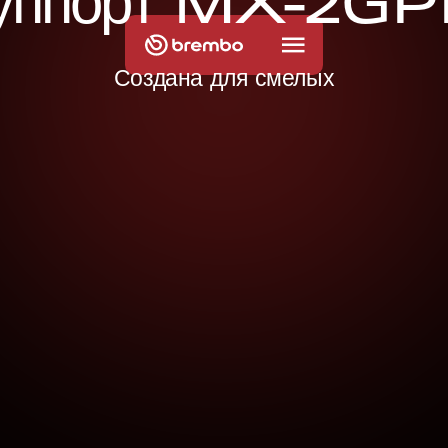
у
п
п
о
р
т
M
X
-
2
G
P
Создана для смелых