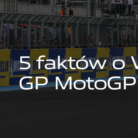
5
f
a
k
t
ó
w
o
G
P
M
o
t
o
G
P