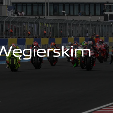
W
ę
g
i
e
r
s
k
i
m