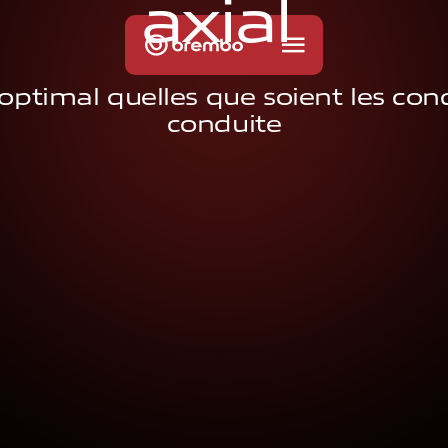
a
x
i
a
l
optimal quelles que soient les con
conduite