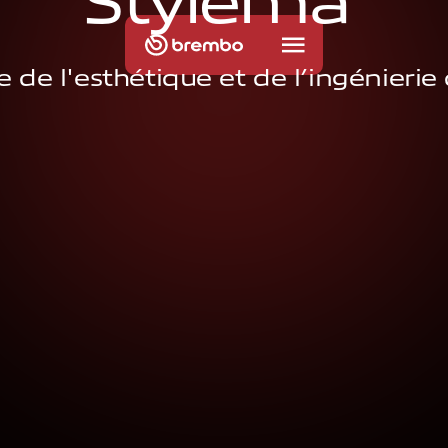
S
t
y
l
e
m
a
 de l'esthétique et de l’ingénierie