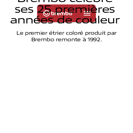
s
e
s
2
5
p
r
e
m
i
è
r
e
s
a
n
n
é
e
s
d
e
c
o
u
l
e
u
r
Le premier étrier coloré produit par
Brembo remonte à 1992.