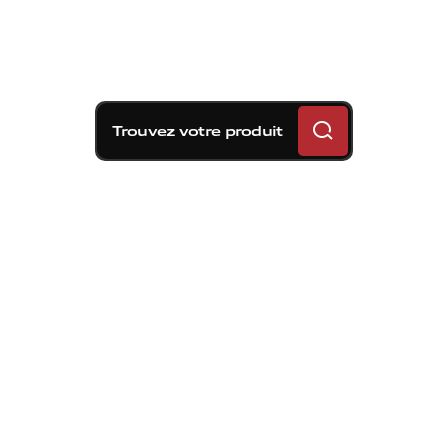
Trouvez votre produit
Ceux qui choisissent Brembo sont de
vrais connaisseurs : ils savent que tous
les étriers ne se valent pas, en termes
de matériaux utilisés, d’usinage, de
finitions et de qualité. Outre les
performances, la fiabilité et la sécurité,
les étriers Brembo se démarquent
également par leur couleur.
Cette année, le stand Brembo exposera
au salon IAA, les innombrables