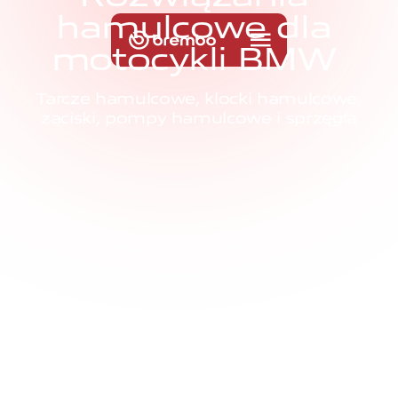
h
a
m
u
l
c
o
w
e
d
l
a
m
o
t
o
c
y
k
l
i
B
M
W
Tarcze hamulcowe, klocki hamulcowe,
zaciski, pompy hamulcowe i sprzęgła