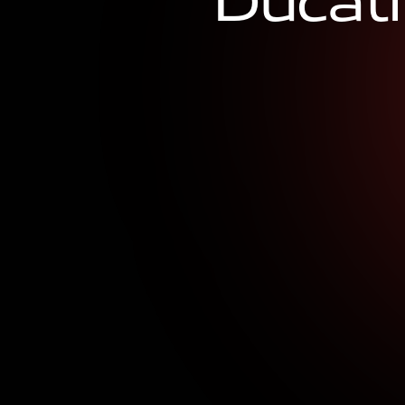
D
u
c
a
t
i