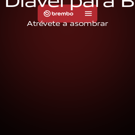
D
i
a
v
e
l
p
a
r
a
B
Atrévete a asombrar