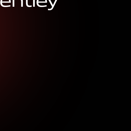
e
n
t
l
e
y