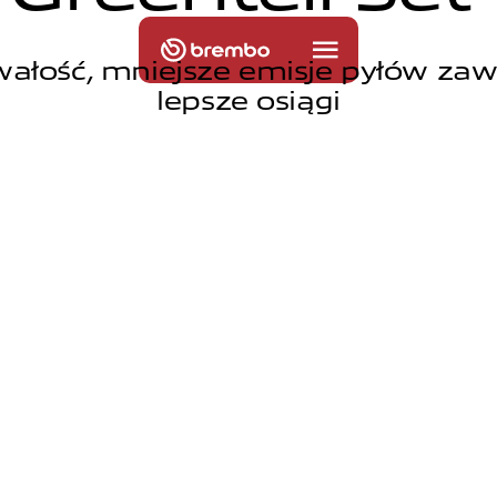
wałość, mniejsze emisje pyłów zaw
lepsze osiągi