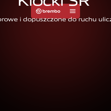
K
l
o
c
k
i
S
R
orowe i dopuszczone do ruchu uli