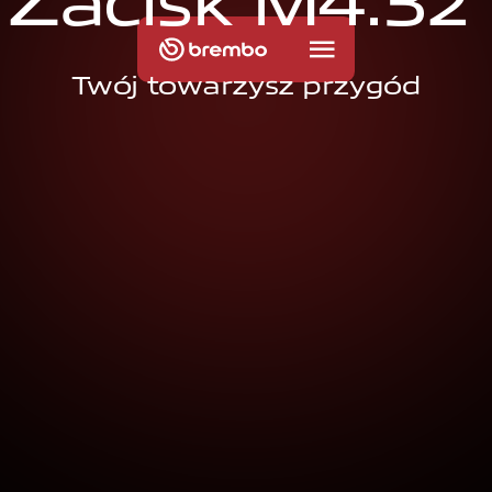
Z
a
c
i
s
k
M
4
.
3
2
Twój towarzysz przygód