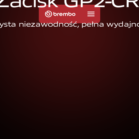
Z
a
c
i
s
k
G
P
2
-
C
ysta niezawodność, pełna wydajn