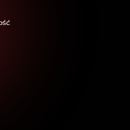
R
ość