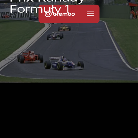
F
o
r
m
u
ł
y
1