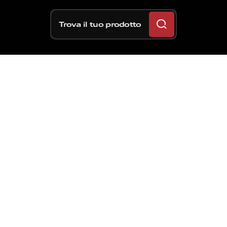
Trova il tuo prodotto
Con il GP Germania la
MotoGP arriva al giro di
boa stagionale.
Il Sachsenring ospita il Mondiale per
la ventisettesima volta, mentre sono
85 i GP disputati nell’intera Germania,