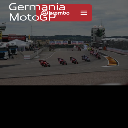
G
e
r
m
a
n
i
a
M
o
t
o
G
P