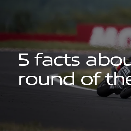
5
f
a
c
t
s
a
b
o
r
o
u
n
d
o
f
t
h