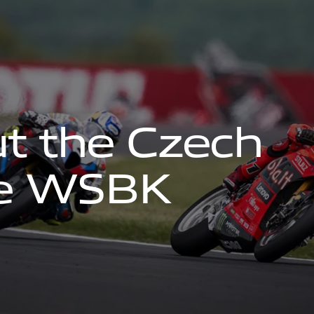
u
t
t
h
e
C
z
e
c
h
e
W
S
B
K