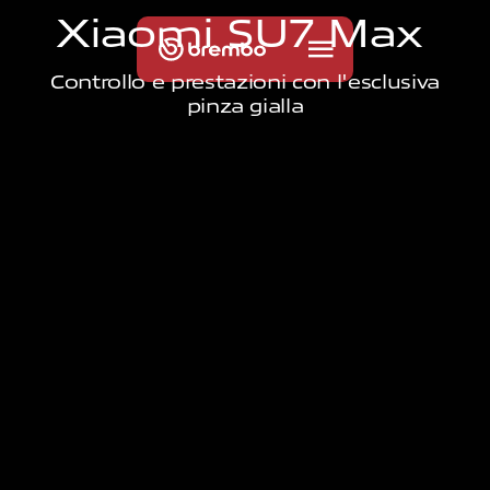
X
i
a
o
m
i
S
U
7
M
a
x
Controllo e prestazioni con l'esclusiva
pinza gialla