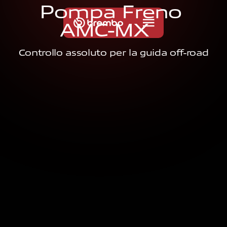
P
o
m
p
a
F
r
e
n
o
A
M
C
-
M
X
Controllo assoluto per la guida off-road