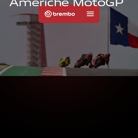
A
m
e
r
i
c
h
e
M
o
t
o
G
P