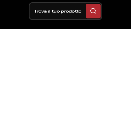
Trova il tuo prodotto
Terzo appuntamento
stagionale per la MotoGP
che si trasferisce negli Usa
per il GP Americhe che
andrà in scena per la
dodicesima volta