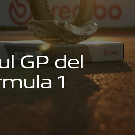
u
l
G
P
d
e
l
r
m
u
l
a
1