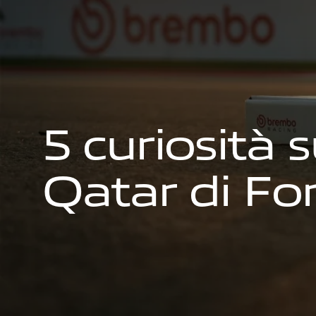
5
c
u
r
i
o
s
i
t
à
s
Q
a
t
a
r
d
i
F
o