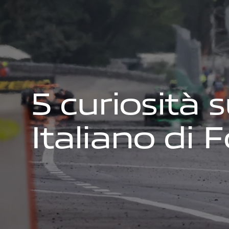
5
c
u
r
i
o
s
i
t
à
s
I
t
a
l
i
a
n
o
d
i
F