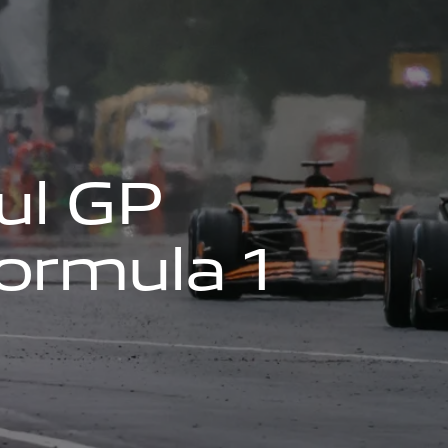
u
l
G
P
o
r
m
u
l
a
1