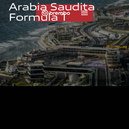
A
r
a
b
i
a
S
a
u
d
i
t
a
F
o
r
m
u
l
a
1