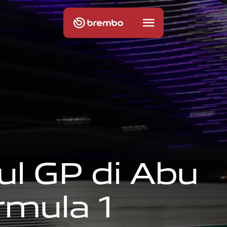
u
l
G
P
d
i
A
b
u
r
m
u
l
a
1