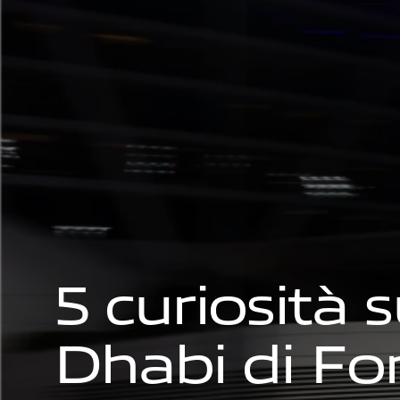
5
c
u
r
i
o
s
i
t
à
s
D
h
a
b
i
d
i
F
o