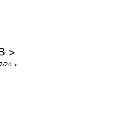
8 >
/24 >