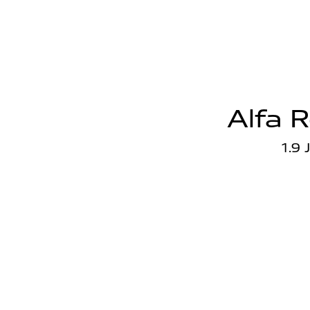
Alfa 
1.9