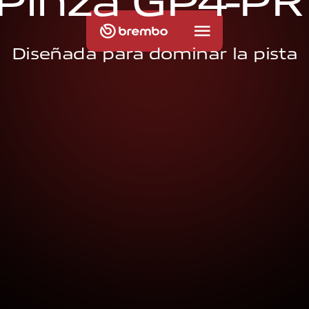
P
i
n
z
a
G
P
4
-
P
R
Diseñada para dominar la pista