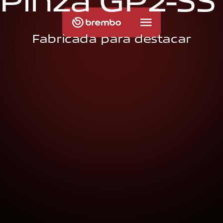
P
i
n
z
a
G
P
2
-
S
S
Fabricada para destacar