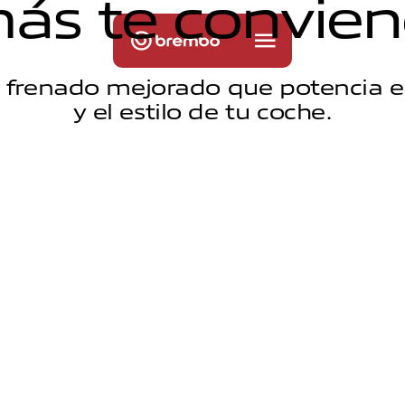
m
á
s
t
e
c
o
n
v
i
e
n
e frenado mejorado que potencia e
y el estilo de tu coche.