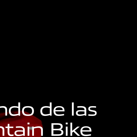
n
d
o
d
e
l
a
s
n
t
a
i
n
B
i
k
e