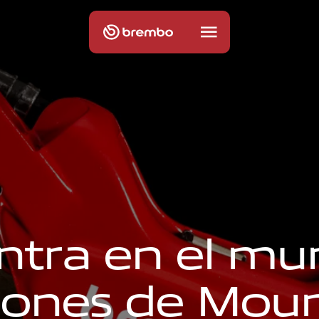
n
t
r
a
e
n
e
l
m
u
o
n
e
s
d
e
M
o
u