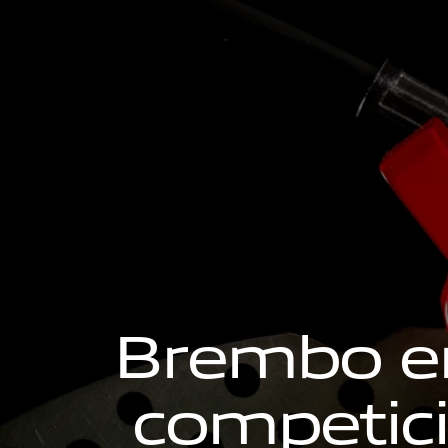
B
r
e
m
b
o
e
c
o
m
p
e
t
i
c
i