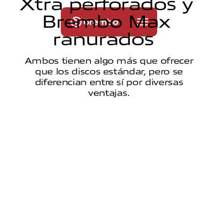
X
t
r
a
p
e
r
f
o
r
a
d
o
s
y
B
r
e
m
b
o
M
a
x
r
a
n
u
r
a
d
o
s
Ambos tienen algo más que ofrecer
que los discos estándar, pero se
diferencian entre sí por diversas
ventajas.